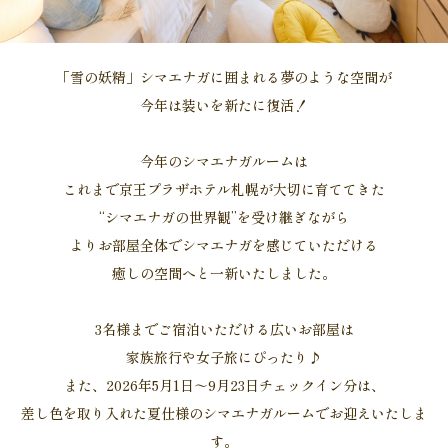
「雪の妖精」シマエナガに囲まれる夢のような空間が
今年は装いを新たに復活！
今年のシマエナガルームは
これまで京王プラザホテル札幌が大切に育ててきた
“シマエナガの世界観”を受け継ぎながら
よりお部屋全体でシマエナガを感じていただける
癒しの空間へと一新いたしました。
3名様までご宿泊いただける広いお部屋は
家族旅行や女子旅にぴったり♪
また、2026年5月1日～9月23日チェックイン分は、
差し色を取り入れた夏仕様のシマエナガルームでお迎えいたしま
す。