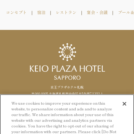
コンセプト
宿泊
レストラン
宴会・会議
プール
京王プラザホテル札幌
〒060-0005 北海道札幌市中央区北5条西7丁目2-1
TEL. 011-271-0111（代表） FAX.
011
-
271
-
1488
We use cookies to improve your experience on this
website, to personalize content and ads and to analyze
Facebook
Instagram
LANGUAGE
日本語
our traffic. We share information about your use of this
website with our advertising and analytics partners via
English
cookies. You have the right to opt-out of our sharing of
© KEIO PLAZA HOTEL SAPPORO
your information with our partners. Please click [Do Not