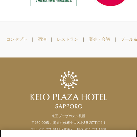
コンセプト
宿泊
レストラン
宴会・会議
プール
京王プラザホテル札幌
〒060-0005 北海道札幌市中央区北5条西7丁目2-1
TEL. 011-271-0111（代表） FAX.
011
-
271
-
1488