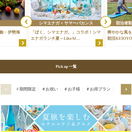
シマエナガ × サマーバカンス
宿泊者
夷鮑・伊勢海
「ぼく、シマエナガ。」コラボ！シマ
爽やかな風を
エナガランチ夏～LikeAf…
朝活KEIOY
Pick up 一覧
＃期間限定
＃お祝い
＃お子様
＃お得プラン
＃道産