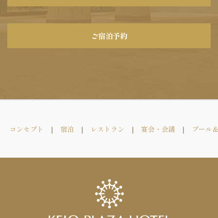
ご宿泊予約
コンセプト
宿泊
レストラン
宴会・会議
プール