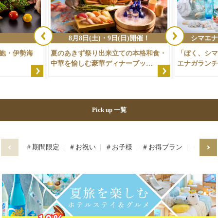
8月8日(土)・9日(日)開催！
シマエナ
夷鮑・伊勢海
夏のあきず祭り出来立ての本格和食・
「ぼく、シマ
中華を愉しむ豪華ディナーブッ…
エナガランチ夏
Pick up 一覧
＃期間限定
＃お祝い
＃お子様
＃お得プラン
＃道産