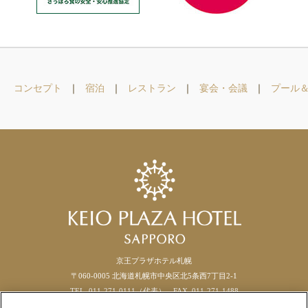
コンセプト
宿泊
レストラン
宴会・会議
プール
京王プラザホテル札幌
〒060-0005 北海道札幌市中央区北5条西7丁目2-1
TEL. 011-271-0111（代表） FAX.
011
-
271
-
1488