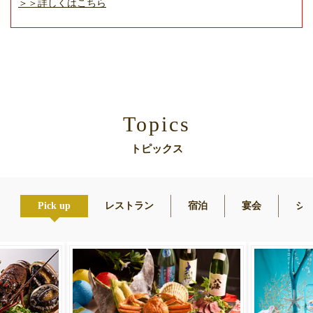
＞＞詳しくはこちら
Topics
トピックス
司処
Pick up
レストラン
宿泊
宴会
シ