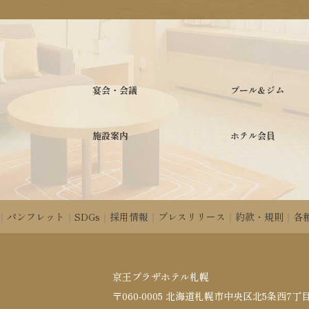
宴会・会議
プール＆ジム
施設案内
ホテル会員
パンフレット
SDGs
採用情報
プレスリリース
約款・規則
各
京王プラザホテル札幌
〒060-0005 北海道札幌市中央区北5条西7丁目