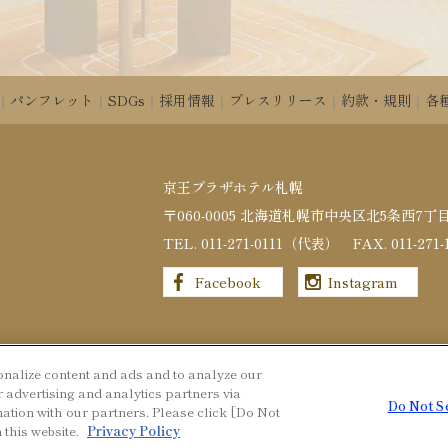
パンフレット
SDGs
採用情報
プレスリリース
約款・規則
各
京王プラザホテル札幌
〒060-0005 北海道札幌市中央区北5条西7丁目
TEL. 011-271-0111（代表） FAX.
011
-
271
-
Facebook
Instagram
© KEIO PLAZA HOTEL SAPPORO
onalize content and ads and to analyze our
r advertising and analytics partners via
Do Not S
mation with our partners. Please click [Do Not
 this website.
Privacy Policy
Back to top