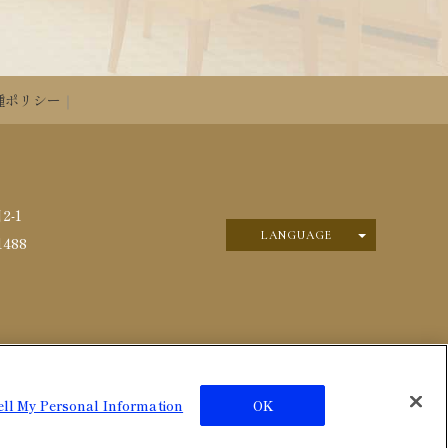
種ポリシー
2-1
LANGUAGE
日本語
1488
English
ell My Personal Information
OK