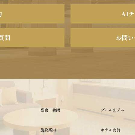
約
AI
質問
お問い
宴会・会議
プール＆ジム
施設案内
ホテル会員