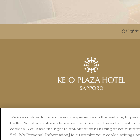
会社案内
We use cookies to improve your experience on this website, to pers
traffic. We share information about your use of this website with ou
cookies. You have the right to opt-out of our sharing of your infor
Sell My Personal Information] to customize your cookie settings on