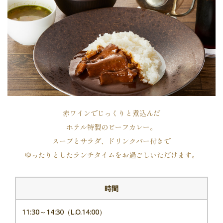
フォーム
0111
フォーム
赤ワインでじっくりと煮込んだ
ホテル特製のビーフカレー。
スープとサラダ、ドリンクバー付きで
ゆったりとしたランチタイムをお過ごしいただけます。
フォーム
時間
11:30～14:30（L.O.14:00）
代表電話