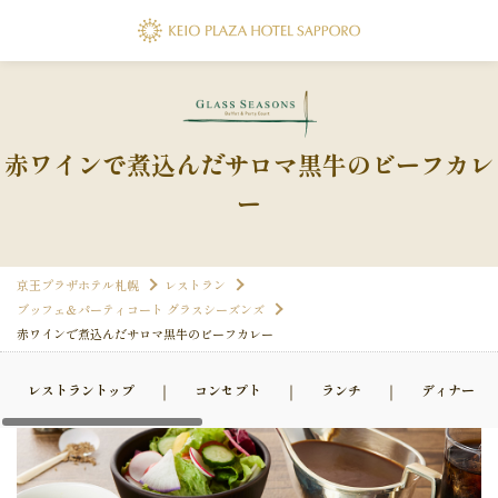
プ
＆ジム
案内
Facility
フォーム
FA
1-9253
代表電話
赤ワインで煮込んだサロマ黒牛のビーフカレ
セス
Access
011-271-0111
ー
フォーム
FA
1-9264
コンセプト
▸ ホテル会員
▸ 会社案内
▸ 採用情報
▸ パン
京王プラザホテル札幌
レストラン
ブッフェ＆パーティコート グラスシーズンズ
▸ プレスリリース
▸ 約款・規則
赤ワインで煮込んだサロマ黒牛のビーフカレー
＆ジム
ト・会員
リシー
▸ ご宿泊ご予約の確認・キャンセル
フォーム
FA
レストラントップ
コンセプト
ランチ
ディナー
1-9260