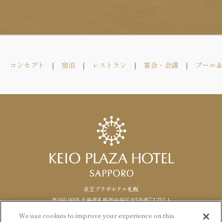
コンセプト
宿泊
レストラン
宴会・会議
プール
京王プラザホテル札幌
〒060-0005 北海道札幌市中央区北5条西7丁目2-1
TEL. 011-271-0111（代表） FAX.
011
-
271
-
1488
We use cookies to improve your experience on this