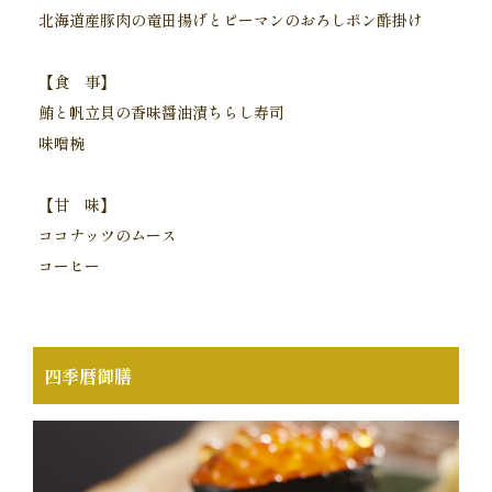
北海道産豚肉の竜田揚げとピーマンのおろしポン酢掛け
【食 事】
鮪と帆立貝の香味醤油漬ちらし寿司
味噌椀
【甘 味】
ココナッツのムース
コーヒー
四季暦御膳