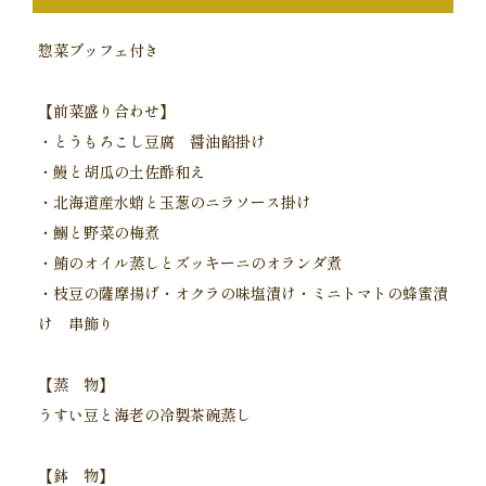
惣菜ブッフェ付き
【前菜盛り合わせ】
・とうもろこし豆腐 醤油餡掛け
・鰻と胡瓜の土佐酢和え
・北海道産水蛸と玉葱のニラソース掛け
・鰯と野菜の梅煮
・鮪のオイル蒸しとズッキーニのオランダ煮
・枝豆の薩摩揚げ・オクラの味塩漬け・ミニトマトの蜂蜜漬
け 串飾り
【蒸 物】
うすい豆と海老の冷製茶碗蒸し
【鉢 物】