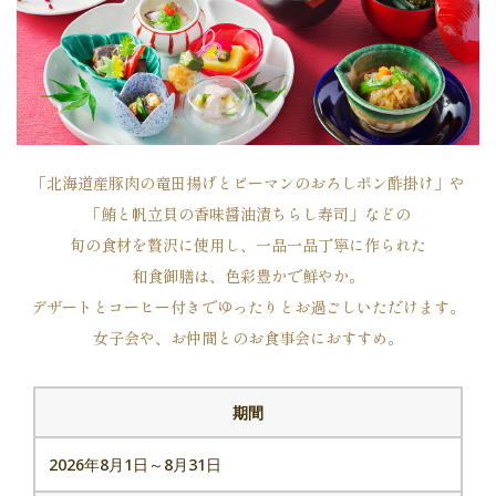
代表電話
011-271-0111
「北海道産豚肉の竜田揚げとピーマンのおろしポン酢掛け」や
「鮪と帆立貝の香味醤油漬ちらし寿司」などの
旬の食材を贅沢に使用し、一品一品丁寧に作られた
和食御膳は、色彩豊かで鮮やか。
デザートとコーヒー付きでゆったりとお過ごしいただけます。
女子会や、お仲間とのお食事会におすすめ。
期間
2026年8月1日～8月31日