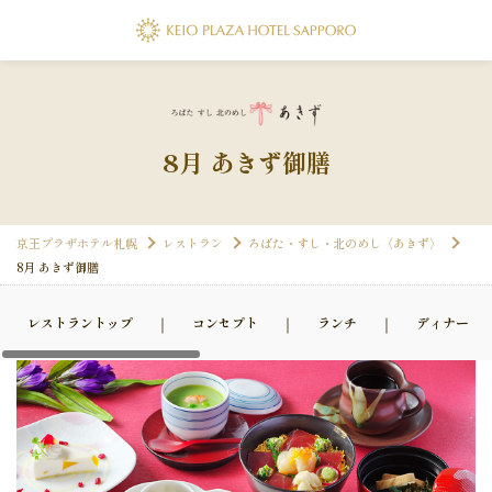
フォーム
8月 あきず御膳
0111
京王プラザホテル札幌
レストラン
ろばた・すし・北のめし〈あきず〉
8月 あきず御膳
フォーム
レストラントップ
コンセプト
ランチ
ディナー
フォーム