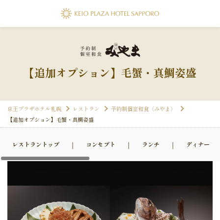
・すし・北のめし あきず
プ
＆ジム
案内
Facility
フォーム
FA
1-9253
代表電話
【追加オプション】毛蟹・真鯛姿盛
セス
Access
011-271-0111
フォーム
FA
京王プラザホテル札幌
レストラン
予約制個室和食〈みやま〉
1-9264
コンセプト
▸ ホテル会員
▸ 会社案内
▸ 採用情報
▸ パン
【追加オプション】毛蟹・真鯛姿盛
▸ プレスリリース
▸ 約款・規則
レストラントップ
コンセプト
ランチ
ディナー
＆ジム
ト・会員
リシー
▸ ご宿泊ご予約の確認・キャンセル
フォーム
FA
1-9260