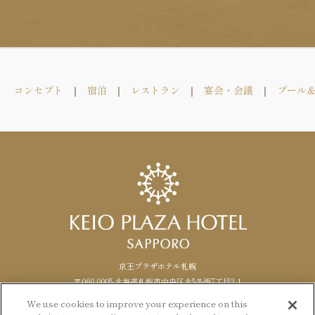
コンセプト
宿泊
レストラン
宴会・会議
プール
京王プラザホテル札幌
〒060-0005 北海道札幌市中央区北5条西7丁目2-1
TEL. 011-271-0111（代表） FAX.
011
-
271
-
1488
We use cookies to improve your experience on this