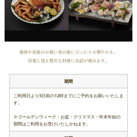
フォーム
0111
接待や家族のお祝い事の席にぴったりの華やかさ。
フォーム
印象に残る贅沢な料理に会話が弾みます。
期間
ご利用日より5日前の12時までにご予約をお願いいたしま
フォーム
す。
※ゴールデンウィーク・お盆・クリスマス・年末年始の
期間はご利用をお受けいたしかねます。
代表電話