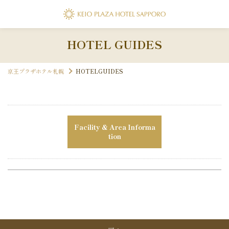
トラン
Restaurant
1-3201
食 みやま
HOTEL GUIDES
・会議
Banquet
ラン
フォーム
FA
ェ＆パーティコート グラスシーズンズ
京王プラザホテル札幌
HOTELGUIDES
1-3203
ル＆ジム
Fitness
ラン
バー クロスヴォールト
Facility & Area Informa
フォーム
FA
tion
1-1101
ップ
Shop
・すし・北のめし あきず
プ
＆ジム
案内
Facility
フォーム
FA
1-9253
代表電話