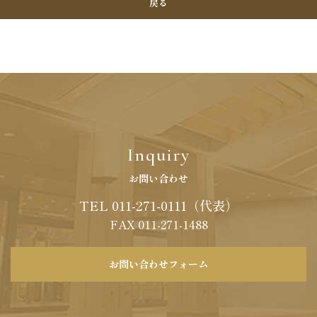
戻る
セス
Access
011-271-0111
フォーム
FA
1-9264
コンセプト
▸ ホテル会員
▸ 会社案内
▸ 採用情報
▸ パン
▸ プレスリリース
▸ 約款・規則
Inquiry
＆ジム
ト・会員
リシー
▸ ご宿泊ご予約の確認・キャンセル
フォーム
FA
お問い合わせ
1-9260
TEL 011-271-0111（代表）
FAX
011
-
271
-
1488
お問い合わせフォーム
フォーム
0111