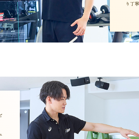
り丁
ビ
、
ュ