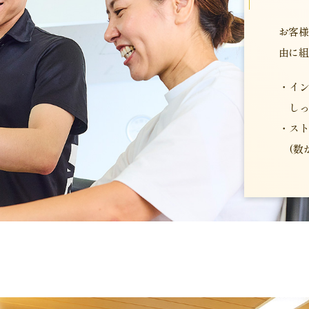
お客様
由に組
・イ
しっ
・ス
(数