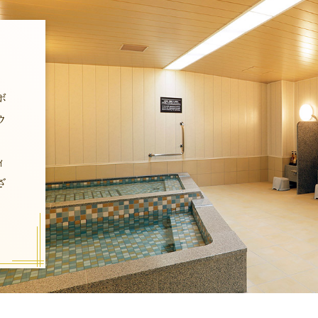
ボ
ウ
ィ
ざ