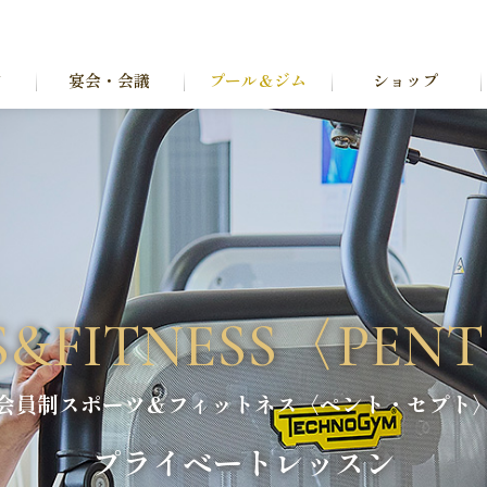
ン
宴会・会議
プール＆ジム
ショップ
S&FITNESS
〈PENT
会員制スポーツ＆フィットネス
〈ペント・セプト
プライベートレッスン