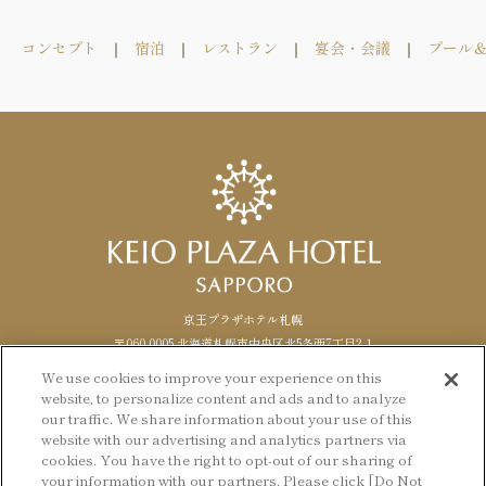
コンセプト
宿泊
レストラン
宴会・会議
プール
京王プラザホテル札幌
〒060-0005 北海道札幌市中央区北5条西7丁目2-1
TEL. 011-271-0111（代表） FAX.
011
-
271
-
1488
We use cookies to improve your experience on this
website, to personalize content and ads and to analyze
Facebook
Instagram
LANGUAGE
日本語
our traffic. We share information about your use of this
website with our advertising and analytics partners via
English
cookies. You have the right to opt-out of our sharing of
© KEIO PLAZA HOTEL SAPPORO
your information with our partners. Please click [Do Not