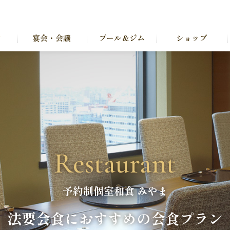
ン
宴会・会議
プール＆ジム
ショップ
Restaurant
予約制個室和食 みやま
法要会食に
おすすめの会食プラン