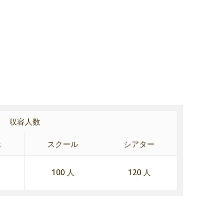
収容人数
ェ
スクール
シアター
100 人
120 人