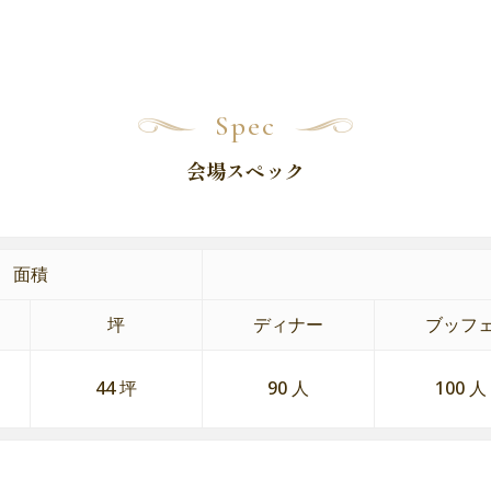
Spec
会場スペック
面積
坪
ディナー
ブッフ
44 坪
90 人
100 人