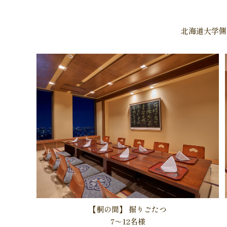
北海道大学側
【桐の間】
掘りごたつ
7～12名様