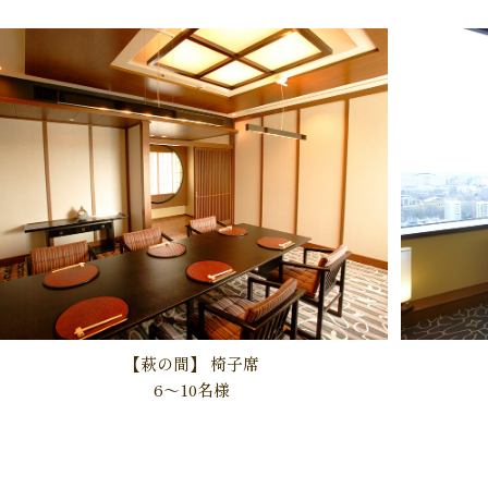
【萩の間】
椅子席
6～10名様