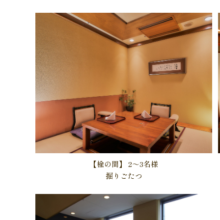
【楡の間】
2～3名様
掘りごたつ