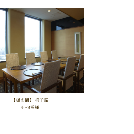
【楓の間】
椅子席
4～8名様