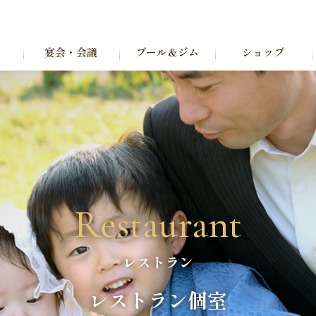
ン
宴会・会議
プール＆ジム
ショップ
Restaurant
レストラン
レストラン個室