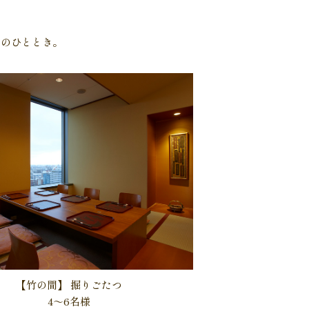
ぎのひととき。
【竹の間】
掘りごたつ
4～6名様