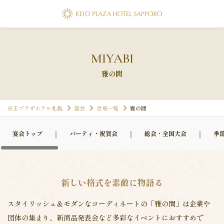
MIYABI
雅の間
京王プラザホテル札幌
宴会
会場一覧
雅の間
宴会トップ
パーティ・祝賀会
総会・全国大会
季
新しい格式を素敵に物語る
スタイリッシュ＆モダンなコーディネートの「雅の間」は企業や
団体の集まり、新商品発表会など多彩なイベントにおすすめで