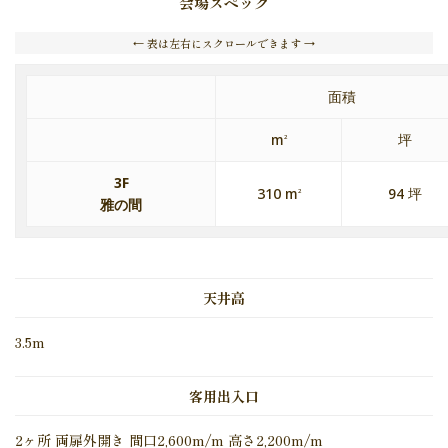
会場スペック
← 表は左右にスクロールできます →
面積
m
坪
2
3F
310 m
94 坪
2
雅の間
天井高
3.5m
客用出入口
2ヶ所 両扉外開き 間口2,600m/m 高さ2,200m/m