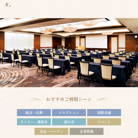
す。
おすすめご利用シーン
総会・式典
レセプション
国際会議
セミナー・講演会
展示会
イベント
会食・パーティ
企業葬儀