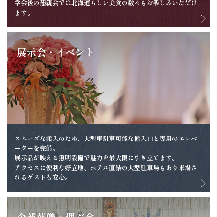
学会後の懇親会では北海道らしい美食の数々もお楽しみいただけ
ます。
展示会・イベント
スムーズな搬入のため、大型車駐車可能な搬入口と専用のエレベ
ーターを完備。
展示品が映える照明設備で魅力を最大限に引き立てます。
アクセスに便利な好立地、ホテル直結の大型駐車場もあり来場さ
れるゲストも安心。
企業葬儀・偲ぶ会