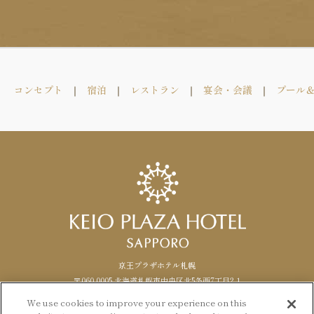
コンセプト
宿泊
レストラン
宴会・会議
プール
京王プラザホテル札幌
〒060-0005 北海道札幌市中央区北5条西7丁目2-1
TEL. 011-271-0111（代表） FAX.
011
-
271
-
1488
We use cookies to improve your experience on this