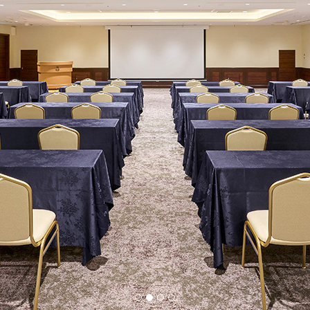
1
2
3
4