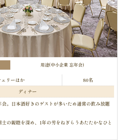
用途(中小企業 忘年会)
チェリーほか
80名
ディナー
年会。日本酒好きのゲストが多いため通常の飲み放題
。
同士の親睦を深め、1年の労をねぎらうあたたかなひと