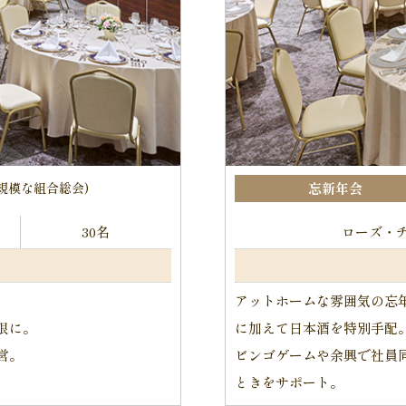
規模な組合総会)
忘新年会
30名
ローズ・
アットホームな雰囲気の忘
限に。
に加えて日本酒を特別手配
営。
ビンゴゲームや余興で社員
ときをサポート。