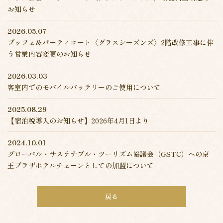
＆ジム
お知らせ
ト・会員
リシー
▸ ご宿泊ご予約の確認・キャンセル
フォーム
FA
2026.05.07
1-9260
ブッフェ＆パーティコート〈グラスシーズンズ〉2階改修工事に伴
う営業内容変更のお知らせ
2026.03.03
客室内でのモバイルバッテリーのご使用について
フォーム
0111
2025.08.29
【宿泊税導入のお知らせ】2026年4月1日より
2024.10.01
グローバル・サステナブル・ツーリズム協議会（GSTC）への京
フォーム
王プラザホテルチェーンとしての加盟について
戻る