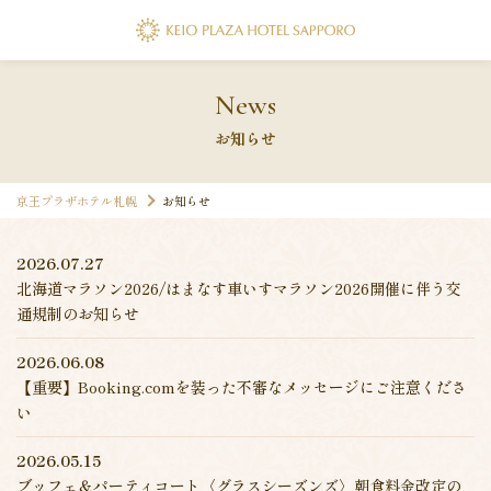
ラン
バー クロスヴォールト
フォーム
FA
1-1101
News
ップ
Shop
お知らせ
・すし・北のめし あきず
プ
京王プラザホテル札幌
お知らせ
＆ジム
案内
Facility
フォーム
FA
1-9253
2026.07.27
代表電話
北海道マラソン2026/はまなす車いすマラソン2026開催に伴う交
通規制のお知らせ
セス
Access
011-271-0111
2026.06.08
フォーム
FA
【重要】Booking.comを装った不審なメッセージにご注意くださ
1-9264
コンセプト
▸ ホテル会員
▸ 会社案内
▸ 採用情報
▸ パン
い
2026.05.15
▸ プレスリリース
▸ 約款・規則
ブッフェ＆パーティコート〈グラスシーズンズ〉朝食料金改定の