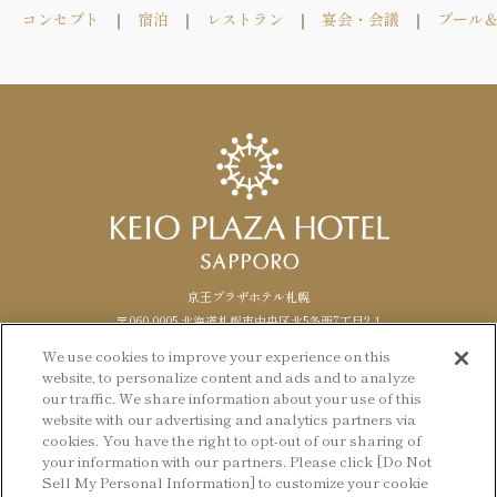
コンセプト
宿泊
レストラン
宴会・会議
プール
京王プラザホテル札幌
〒060-0005 北海道札幌市中央区北5条西7丁目2-1
TEL. 011-271-0111（代表） FAX.
011
-
271
-
1488
We use cookies to improve your experience on this
website, to personalize content and ads and to analyze
Facebook
Instagram
LANGUAGE
日本語
our traffic. We share information about your use of this
website with our advertising and analytics partners via
English
cookies. You have the right to opt-out of our sharing of
© KEIO PLAZA HOTEL SAPPORO
your information with our partners. Please click [Do Not
Sell My Personal Information] to customize your cookie