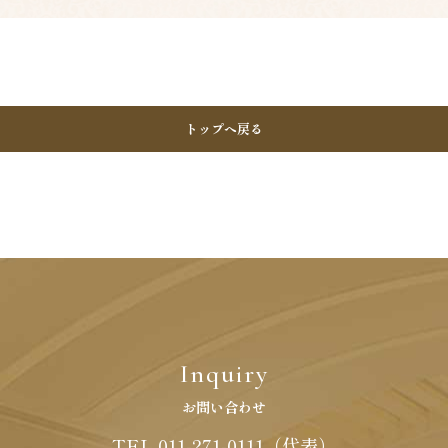
フォーム
代表電話
トップへ戻る
011-271-0111
Inquiry
お問い合わせ
TEL 011-271-0111（代表）