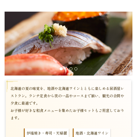
1
2
3
4
北海道の夏の味覚を、地酒や北海道ワインとともに楽しめる居酒屋レ
ストラン。ランチ定食から夜の一品やコースまで揃い、観光の合間や
夕食に最適です。
お子様が好きな和食メニューを集めたお子様セットもご用意しており
ます。
炉端焼き・寿司・天婦羅
地酒・北海道ワイン