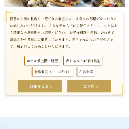
1
2
緑豊かな夏の札幌を一望できる個室など、多彩なお部屋でゆったりと
お愉しみいただけます。 大きな窓から広がる景色とともに、旬を味わ
う繊細な会席料理をご堪能ください。 お子様料理も年齢に合わせて、
離乳食から多彩にご用意しております。赤ちゃんからご年配の方ま
で、居心地よくお過ごしいただけます。
ホテル最上階・眺望
赤ちゃん・お子様歓迎
全席個室（2～12名様）
和食会席
詳細を見る ＞
ご予約 ＞