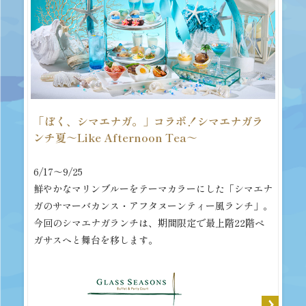
「ぼく、シマエナガ。」コラボ！シマエナガラ
ンチ夏～Like Afternoon Tea～
6/17～9/25
鮮やかなマリンブルーをテーマカラーにした「シマエナ
ガのサマーバカンス・アフタヌーンティー風ランチ」。
今回のシマエナガランチは、期間限定で最上階22階ペ
ガサスへと舞台を移します。