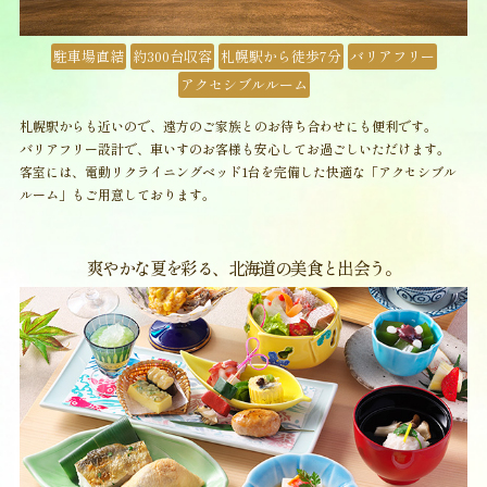
駐車場直結
約300台収容
札幌駅から徒歩7分
バリアフリー
アクセシブルルーム
札幌駅からも近いので、遠方のご家族とのお待ち合わせにも便利です。
バリアフリー設計で、車いすのお客様も安心してお過ごしいただけます。
客室には、電動リクライニングベッド1台を完備した快適な「アクセシブル
ルーム」もご用意しております。
爽やかな夏を彩る、北海道の美食と出会う。