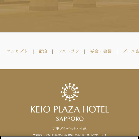
コンセプト
宿泊
レストラン
宴会・会議
プール
京王プラザホテル札幌
〒060-0005 北海道札幌市中央区北5条西7丁目2-1