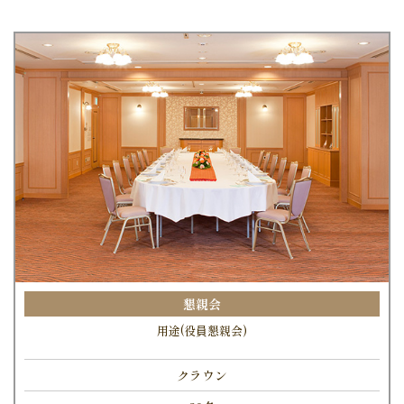
懇親会
用途(役員懇親会)
クラウン