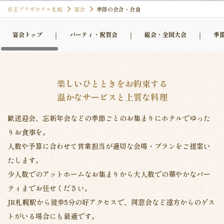
京王プラザホテル札幌
宴会
季節の会合・会食
宴会トップ
パーティ・祝賀会
総会・全国大会
季
楽しいひとときをお約束する
温かなサービスと上質な料理
歓送迎会、忘新年会などの季節ごとのお集まりにホテルでゆった
りお食事を。
人数や予算に合わせて営業担当が適切な会場・プランをご提案い
たします。
少人数でのアットホームなお集まりから大人数での華やかなパー
ティまでお任せください。
JR札幌駅から徒歩5分の好アクセスで、同窓会など遠方からのゲス
トがいる場合にも最適です。