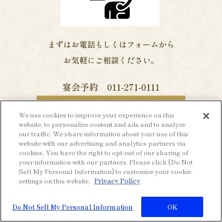
まずはお電話もしくはフォームから
お気軽にご相談ください。
宴会予約 011-271-0111
宴会お問合せフォーム
We use cookies to improve your experience on this
website, to personalize content and ads and to analyze
our traffic. We share information about your use of this
website with our advertising and analytics partners via
cookies. You have the right to opt-out of our sharing of
your information with our partners. Please click [Do Not
Sell My Personal Information] to customize your cookie
settings on this website.
Privacy Policy
宴会場一覧
Do Not Sell My Personal Information
OK
メニュー
お問合わせ
AIチャット
レストラン予約
宿泊予約