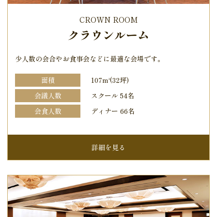
CROWN ROOM
クラウンルーム
少人数の会合やお食事会などに最適な会場です。
面積
107m
(32坪)
2
会議人数
スクール 54名
会食人数
ディナー 66名
詳細を見る