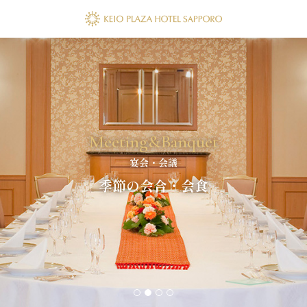
Meeting&Banquet
宴会・会議
季節の会合・会食
1
2
3
4