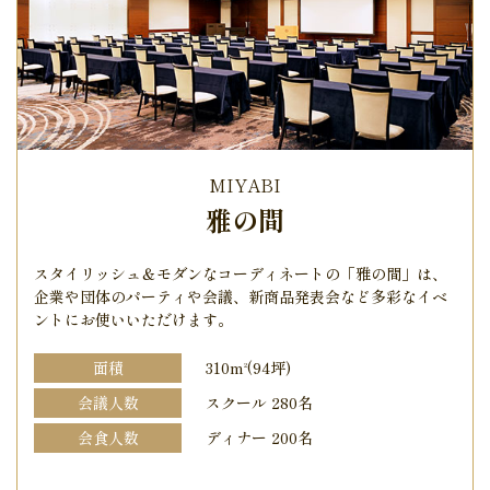
MIYABI
雅の間
スタイリッシュ＆モダンなコーディネートの「雅の間」は、
企業や団体のパーティや会議、新商品発表会など
多彩なイベ
ントにお使いいただけます。
面積
310m
(94坪)
2
会議人数
スクール 280名
会食人数
ディナー 200名