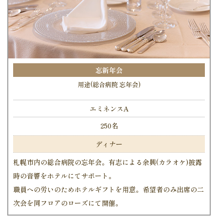
忘新年会
用途(総合病院 忘年会)
エミネンスA
250名
ディナー
札幌市内の総合病院の忘年会。有志による余興(カラオケ)披露
時の音響をホテルにてサポート。
職員への労いのためホテルギフトを用意。希望者のみ出席の二
次会を同フロアのローズにて開催。