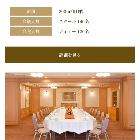
面積
200m
(61坪)
2
会議人数
スクール 140名
会食人数
ディナー 120名
詳細を見る