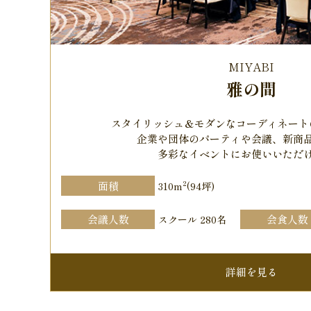
MIYABI
雅の間
スタイリッシュ＆モダンなコーディネート
企業や団体のパーティや会議、新商
多彩なイベントにお使いいただ
2
面積
310m
(94坪)
会議人数
会食人数
スクール 280名
詳細を見る