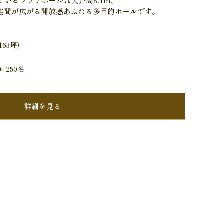
ているプラザホールは天井高8.1m、
空間が広がる開放感あふれる多目的ホールです。
(163坪)
 250名
詳細を見る