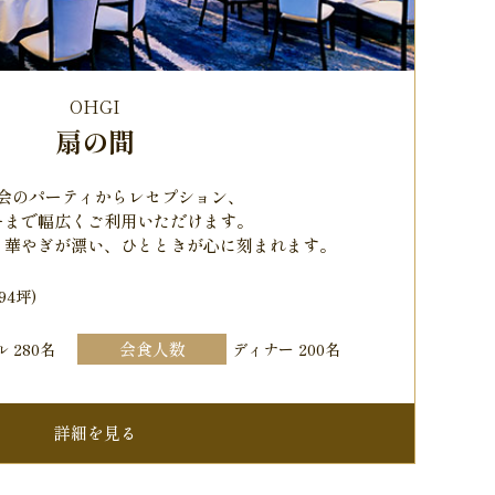
OHGI
扇の間
会のパーティからレセプション、
ーまで幅広くご利用いただけます。
と華やぎが漂い、ひとときが心に刻まれます。
(94坪)
会食人数
 280名
ディナー 200名
詳細を見る