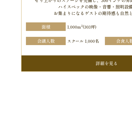
せり上がりのステージを完備し、300インチの
ハイスペックの映像・音響・照明設
お集まりになるゲストの期待感も自然
2
面積
1,000m
(303坪)
会議人数
会食人
スクール 1,000名
詳細を見る