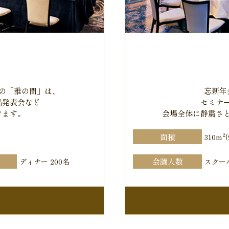
の「雅の間」は、
忘新年
品発表会など
セミナ
けます。
会場全体に静粛さ
2
面積
310m
会議人数
ディナー 200名
スクール