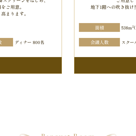
昇降スクリーンをはじめ、
ご用意し
備をご用意。
地下1階への吹き抜け
と高まります。
2
面積
538m
数
会議人数
ディナー 800名
スクール