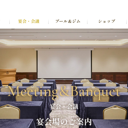
ン
宴会・会議
プール＆ジム
ショップ
Meeting&Banquet
宴会・会議
宴会場のご案内