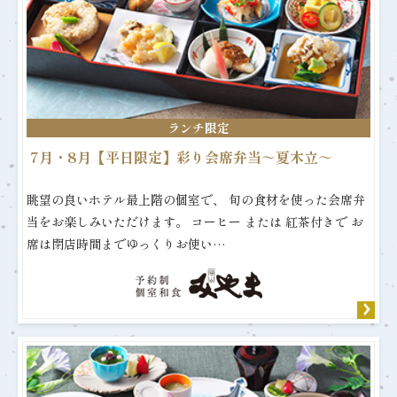
ランチ限定
7月・8月【平日限定】彩り会席弁当～夏木立～
眺望の良いホテル最上階の個室で、 旬の食材を使った会席弁
当をお楽しみいただけます。 コーヒー または 紅茶付きで お
席は閉店時間までゆっくりお使い…