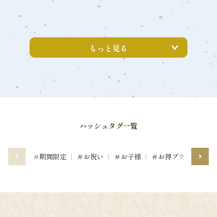
もっと見る
ハッシュタグ一覧
＃期間限定
＃お祝い
＃お子様
＃お得プラン
＃道