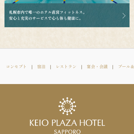
札幌市内で唯一のホテル直営フィットネス。
安心と充実のサービスで心も体も健康に。
コンセプト
宿泊
レストラン
宴会・会議
プール