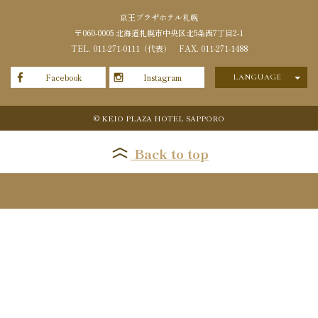
京王プラザホテル札幌
〒060-0005 北海道札幌市中央区北5条西7丁目2-1
TEL. 011-271-0111（代表） FAX.
011
-
271
-
1488
Facebook
Instagram
LANGUAGE
日本語
English
© KEIO PLAZA HOTEL SAPPORO
Back to top