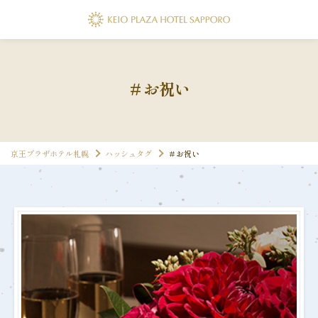
＃お祝い
京王プラザホテル札幌
ハッシュタグ
＃お祝い