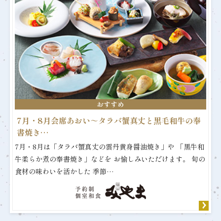
おすすめ
7月・8月会席あおい～タラバ蟹真丈と黒毛和牛の奉
書焼き…
7月・8月は「タラバ蟹真丈の雲丹黄身醤油焼き」や 「黒牛和
牛柔らか煮の奉書焼き」などを お愉しみいただけます。 旬の
食材の味わいを活かした 季節…