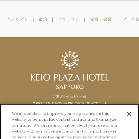
コンセプト
宿泊
レストラン
宴会・会議
プール
京王プラザホテル札幌
〒060-0005 北海道札幌市中央区北5条西7丁目2-1
TEL. 011-271-0111（代表） FAX.
011
-
271
-
1488
We use cookies to improve your experience on this
website, to personalize content and ads and to analyze
Facebook
Instagram
LANGUAGE
日本語
our traffic. We share information about your use of this
website with our advertising and analytics partners via
English
cookies. You have the right to opt-out of our sharing of