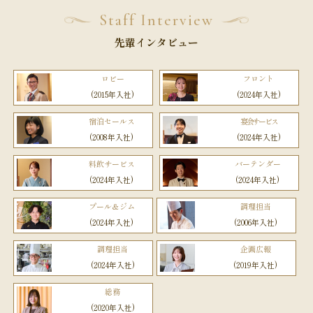
Staff Interview
先輩インタビュー
ロビー
フロント
(2015年入社)
(2024年入社)
宿泊セールス
宴会サービス
(2008年入社)
(2024年入社)
料飲サービス
バーテンダー
(2024年入社)
(2024年入社)
プール＆ジム
調理担当
(2024年入社)
(2006年入社)
調理担当
企画広報
(2024年入社)
(2019年入社)
総務
(2020年入社)