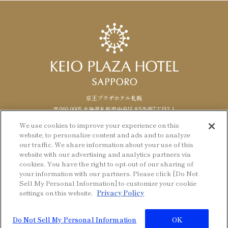
京王プラザホテル札幌
〒060-0005 北海道札幌市中央区北5条西7丁目2-1
TEL. 011-271-0111（代表） FAX.
011
-
271
-
1488
We use cookies to improve your experience on this
website, to personalize content and ads and to analyze
Facebook
Instagram
LANGUAGE
日本語
our traffic. We share information about your use of this
website with our advertising and analytics partners via
English
cookies. You have the right to opt-out of our sharing of
© KEIO PLAZA HOTEL SAPPORO
your information with our partners. Please click [Do Not
Sell My Personal Information] to customize your cookie
settings on this website.
Privacy Policy
Back to top
Do Not Sell My Personal Information
OK