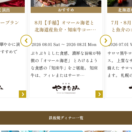
に演出
おすすめ
北海道
リープラン
8月【手稲】オマール海老と
7月・8
北海道産魚介・知床牛コー…
と魚介の
華やかに演
2026
08.01
Sat
～
2026
08.31
Mon
2026
07.01
おすすめで
ぷりぷりとした食感、濃厚な旨味が特
サロマ黒牛ロ
徴の「オマール海老」 とろけるよう
ス。 上質な
な食感の「知床牛」をご堪能。 知床
備えた サロ
牛は、フィレまたはサーロ…
ます。 札幌
鉄板焼ディナー一覧