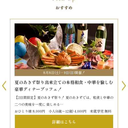
おすすめ
8月8日(土)・9日(日)開催！
夏のあきず祭り出来立ての本格和食・中華を愉しむ
豪華ディナーブッフェ！
個
【2日間限定】夏のあきず祭り！ 夏のあきずでは、和食と中華の
二つの美味を一度に 楽しめる…
おひとり様 8,000円 小人(6歳～12歳) 4,000円 未就学児 無料
詳細はこちら